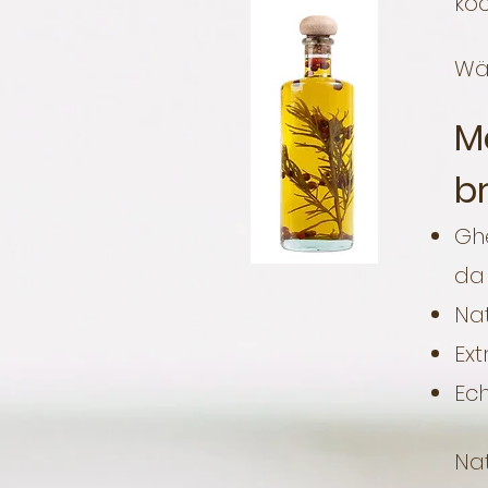
ko
Wäh
M
b
Ghe
da 
Nat
Ext
Ech
Nat