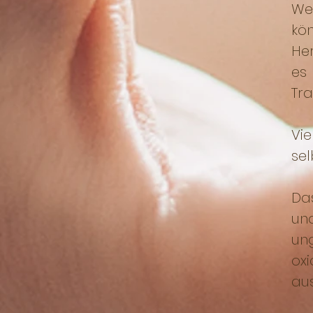
Wen
kö
He
es
Tra
Vi
sel
Das
un
un
oxi
aus