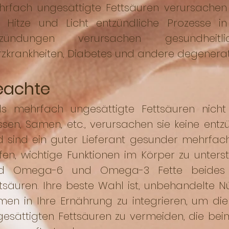
hrfach ungesättigte Fettsäuren verursachen
i Hitze und Licht entzündliche Prozesse i
tzündungen verursachen gesundhei
zkrankheiten, Diabetes und andere degenerat
eachte
lls mehrfach ungesättigte Fettsäuren nicht 
ssen, Samen, etc., verursachen sie keine ent
 sind ein guter Lieferant gesunder mehrfach 
fen, wichtige Funktionen im Körper zu unter
nd Omega-6 und Omega-3 Fette beides 
tsäuren. Ihre beste Wahl ist, unbehandelte N
men in Ihre Ernährung zu integrieren, um di
gesättigten Fettsäuren zu vermeiden, die be