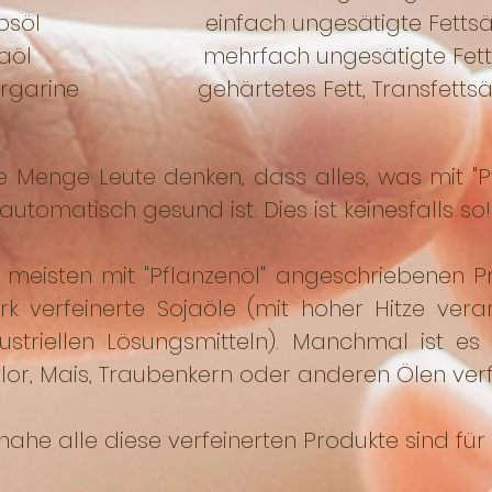
psöl einfach ungesätigte Fettsä
jaöl mehrfach ungesätigte Fetts
rgarine gehärtetes Fett, Transfettsä
e Menge Leute denken, dass alles, was mit "
, automatisch gesund ist. Dies ist keinesfalls so!
 meisten mit "Pflanzenöl" angeschriebenen P
rk verfeinerte Sojaöle (mit hoher Hitze vera
dustriellen Lösungsmitteln). Manchmal ist e
lor, Mais, Traubenkern oder anderen Ölen verf
nahe alle diese verfeinerten Produkte sind fü