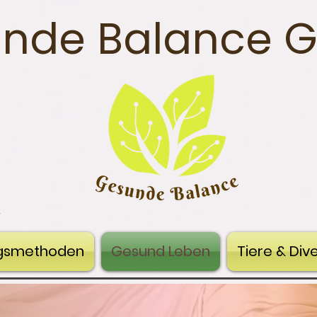
nde Balance 
n
gsmethoden
Gesund Leben
Tiere & Div