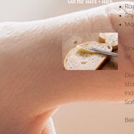
Gut für Herz + Hirn
Ra
So
Ma
Ein
ist
Die
sta
in
Saf
Bei