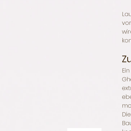
Lau
vo
wir
kon
Z
Ein
Ghe
ext
eb
mod
Di
Bau