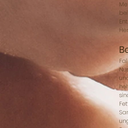
Me
be
En
Her
B
Fa
Nü
und
hel
si
Fet
Sa
un