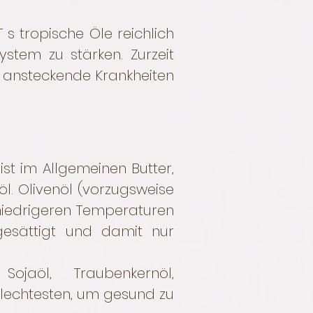
T s tropische Öle reichlich
tem zu stärken. Zurzeit
r ansteckende Krankheiten
st im Allgemeinen Butter,
l. Olivenöl (vorzugsweise
 niedrigeren Temperaturen
gesättigt und damit nur
jaöl, Traubenkernöl,
hlechtesten, um gesund zu