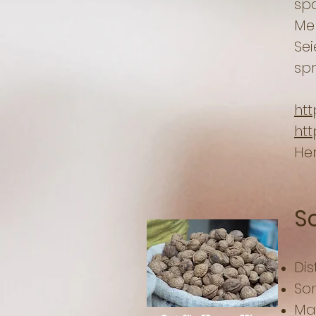
spa
Men
Sei
sp
ht
htt
Her
S
Di
So
Ma