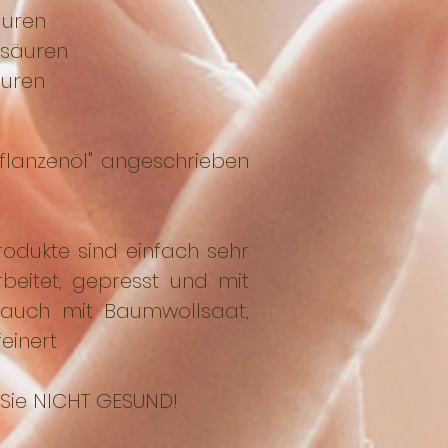
uren
äuren
uren
Pflanzenöl" angeschrieben
rodukte sind einfach sehr
rbeitet, gepresst und mit
s auch mit Baumwollsaat,
einert.
r Sie NICHT GESUND!