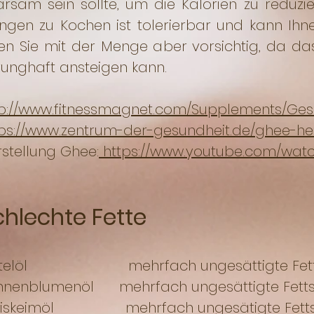
rsam sein sollte, um die Kalorien zu reduzi
gen zu Kochen ist tolerierbar und kann Ihne
en Sie mit der Menge aber vorsichtig, da da
runghaft ansteigen kann.
tp://www.fitnessmagnet.com/Supplements/Ges
ps://www.zentrum-der-gesundheit.de/ghee-hei
stellung Ghee:
https://www.youtube.com/wa
chlechte Fette
stelöl mehrfach ungesättigte Fett
nnenblumenöl mehrfach ungesättigte Fett
iskeimöl mehrfach ungesätigte Fetts