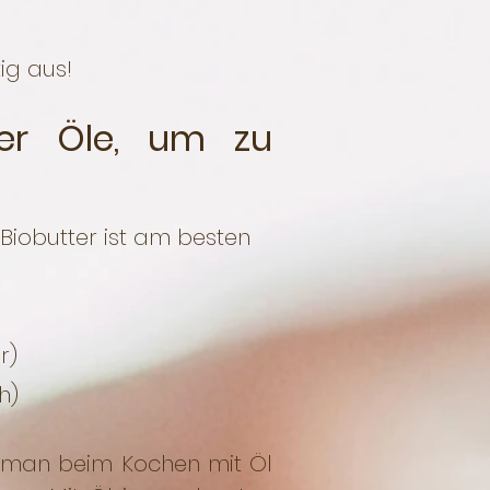
ig aus!
er Öle, um zu
Biobutter ist am besten
r)
h)
ss man beim Kochen mit Öl