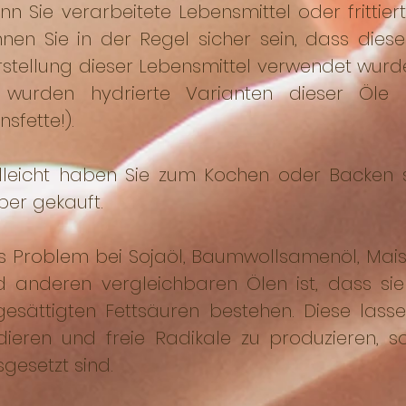
n Sie verarbeitete Lebensmittel oder frittier
nnen Sie in der Regel sicher sein, dass dies
rstellung dieser Lebensmittel verwendet wurd
 wurden hydrierte Varianten dieser Öle 
nsfette!).
elleicht haben Sie zum Kochen oder Backen s
ber gekauft.
 Problem bei Sojaöl, Baumwollsamenöl, Maisöl
d anderen vergleichbaren Ölen ist, dass si
gesättigten Fettsäuren bestehen. Diese lasse
dieren und freie Radikale zu produzieren, s
gesetzt sind.