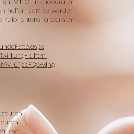
eren. Mit Öl in moderaten
n helfen, satt zu werden.
s Kalorientotal ansonsten
undeFette.aspx
lwirkung-ia.html
tch?v=6TpoFQwMjhg
säuren
säuren
äuren