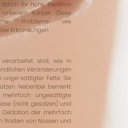
 durch ihr hohe Reaktion
n unserem Körper. Diese
tliche Probleme wie
ive Erkrankungen.
verarbeitet sind, wie in
zündlichen Veränderungen
unge-sättigter Fette. Sie
stützen. Nebenbei bemerkt
mehrfach ungesättigte
üsse (nicht gesalzen) und
e Oxidation der mehrfach
im Rösten von Nüssen und