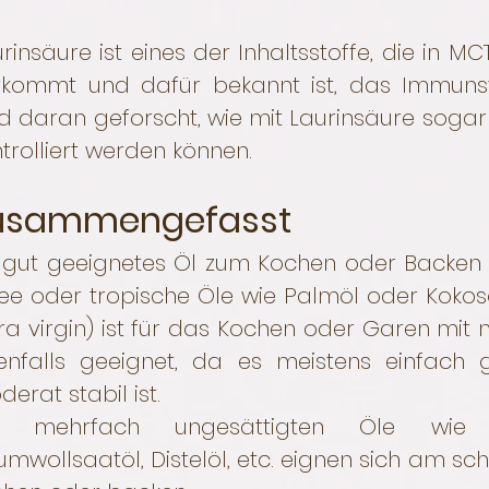
rinsäure ist eines der Inhaltsstoffe, die in MC
rkommt und dafür bekannt ist, das Immunsys
d daran geforscht, wie mit Laurinsäure soga
trolliert werden können.
usammengefasst
 gut geeignetes Öl zum Kochen oder Backen i
e oder tropische Öle wie Palmöl oder Kokosö
ra virgin) ist für das Kochen oder Garen mit
enfalls geeignet, da es meistens einfach 
erat stabil ist.
e mehrfach ungesättigten Öle wie So
mwollsaatöl, Distelöl, etc. eignen sich am sc