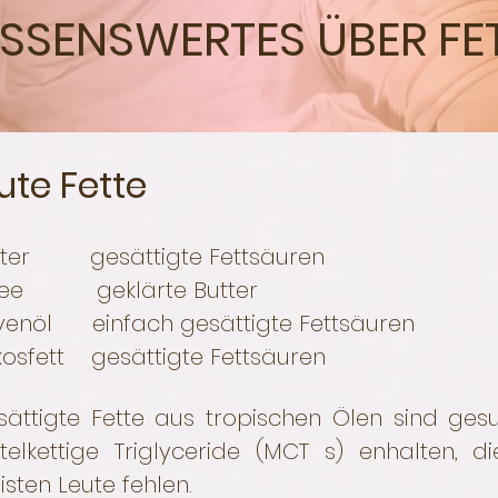
SSENSWERTES ÜBER FE
ute Fette
tter gesättigte Fettsäuren
ee geklärte Butter
ivenöl einfach gesättigte Fettsäuren
kosfett gesättigte Fettsäuren
ättigte Fette aus tropischen Ölen sind gesu
ttelkettige Triglyceride (MCT s) enhalten, 
sten Leute fehlen.