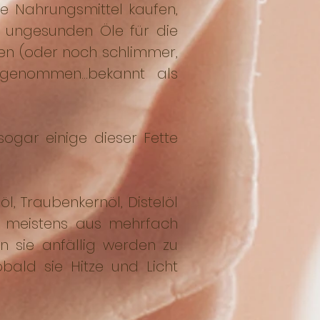
te Nahrungsmittel kaufen,
e ungesunden Öle für die
en (oder noch schlimmer,
genommen...bekannt als
ogar einige dieser Fette
, Traubenkernöl, Distelöl
e meistens aus mehrfach
n sie anfällig werden zu
obald sie Hitze und Licht