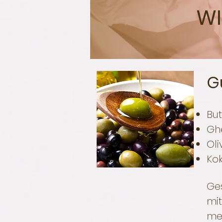
WI
G
Bu
Gh
Ol
Ko
Ges
mi
mei