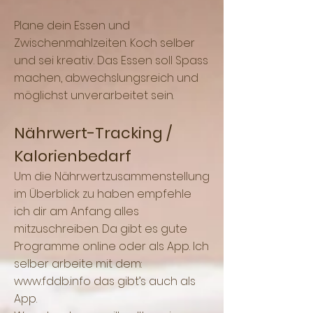
Plane dein Essen und
Zwischenmahlzeiten. Koch selber
und sei kreativ. Das Essen soll Spass
machen, abwechslungsreich und
möglichst unverarbeitet sein.
Nährwert-Tracking /
Kalorienbedarf
Um die Nährwertzusammenstellung
im Überblick zu haben empfehle
ich dir am Anfang alles
mitzuschreiben. Da gibt es gute
Programme online oder als App. Ich
selber arbeite mit dem:
www.fddb.info
das gibt’s auch als
App.