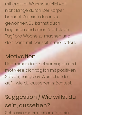
mit grosser Wahrscheinlichkeit
nicht lange durch. Der Körper
braucht Zeit sich daran zu
gewöhnen. Du kannst auch
beginnen und einen "perfekten
Tag" pro Woche zu machen und
den dann mit der zeit immer öfters.
Motivation
Hab immer dein Ziel vor Augen und
motiviere dich täglich mit positiven
Sätzen, hänge ev. Wunschbilder
auf - wie du aussehen möchtest.
Suggestion / Wie willst du
sein, aussehen?
Schliesse mehrmals am Tag die