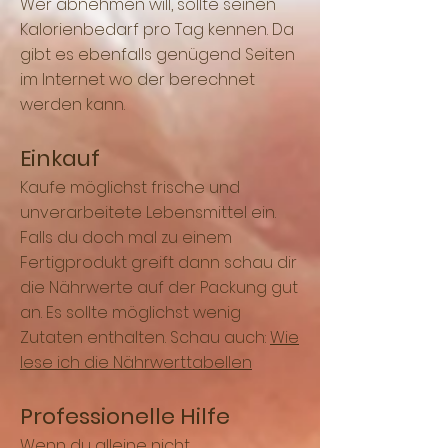
Wer abnehmen will, sollte seinen
Kalorienbedarf pro Tag kennen. Da
gibt es ebenfalls genügend Seiten
im Internet wo der berechnet
werden kann.
Einkauf
Kaufe möglichst frische und
unverarbeitete Lebensmittel ein.
Falls du doch mal zu einem
Fertigprodukt greift dann schau dir
die
Nährwerte
auf der Packung gut
an. Es sollte möglichst wenig
Zutaten enthalten. Schau auch:
Wie
lese ich die Nährwerttabellen
Professionelle Hilfe
Wenn du alleine nicht