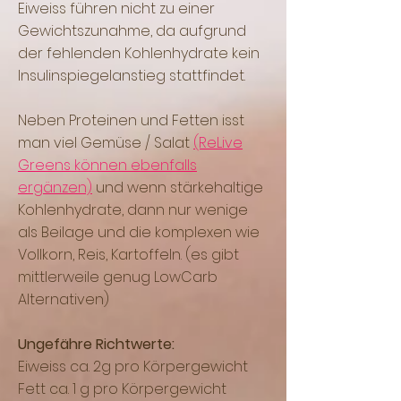
Eiweiss führen nicht zu einer
Gewichtszunahme, da aufgrund
der fehlenden Kohlenhydrate kein
Insulinspiegelanstieg stattfindet.
Neben Proteinen und Fetten isst
man viel Gemüse / Salat
(ReLive
Greens können ebenfalls
ergänzen)
und wenn stärkehaltige
Kohlenhydrate, dann nur wenige
als Beilage und die komplexen wie
Vollkorn, Reis, Kartoffeln. (es gibt
mittlerweile genug LowCarb
Alternativen)
Ungefähre Richtwerte:
Eiweiss ca. 2g pro Körpergewicht
Fett ca. 1 g pro Körpergewicht