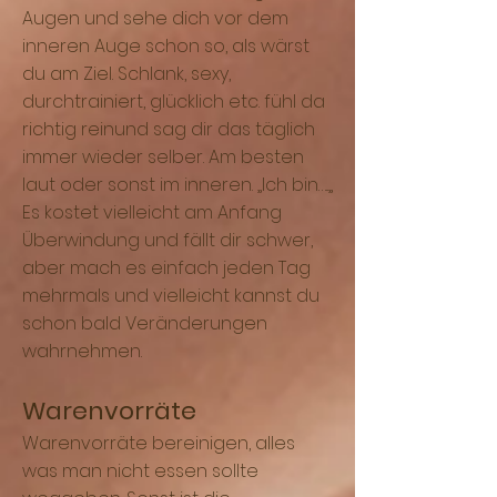
Augen und sehe dich vor dem
inneren Auge schon so, als wärst
du am Ziel. Schlank, sexy,
durchtrainiert, glücklich etc. fühl da
richtig reinund sag dir das täglich
immer wieder selber. Am besten
laut oder sonst im inneren. „Ich bin…..„
Es kostet vielleicht am Anfang
Überwindung und fällt dir schwer,
aber mach es einfach jeden Tag
mehrmals und vielleicht kannst du
schon bald Veränderungen
wahrnehmen.
Warenvorräte
Warenvorräte bereinigen, alles
was man nicht essen sollte