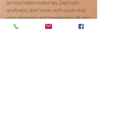
Je nachdem welches Ziel man
anstrebt, darf man sich auch mal
was gönnen und geniessen, z.B. ein
LowCarb Dessert, selber gemacht
oder auch mal was ganz normales
als Ausnahme und Genuss.
Wer abnehmen will, sollte daran
denken, auch die Desserts mit
einzuberechnen, so dass die
Tagesbilanz eingehalten wird.
Manchen hilft es auch um motiviert
zu bleiben, wenn Sie an einem Tag
in der Woche einfach mal das
Essen worauf sie Lust haben, was
sonst eigentlich „tabu“ ist. Einmal
nicht so streng auf die Menge
schauen. Aber das muss jeder