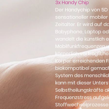
3x Handy Chip
Der Handychip von 5
sensationeller mobiler 
Zeitalter. Er wird auf 
Babyphone, Laptop oder
wandelt die künstlich 
Mobilfunkfrequenzen 
körperlich verträglich
Körper erreichenden 
biokompatibel gemacht
System des menschlic
kann mit dieser Unters
Selbstheilungskräfte ak
Frequenzstress aufgelö
Stoffwechselprozesse 