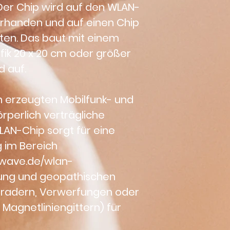
Der Chip wird auf den WLAN-
vorhanden und auf einen Chip 
ten. Das baut mit einem 
ik 20 x 20 cm oder größer 
d auf.
ch erzeugten Mobilfunk- und 
körperlich verträgliche 
AN-Chip sorgt für eine 
 im Bereich 
rwave.de/wlan-
ng und geopathischen 
seradern, Verwerfungen oder 
agnetliniengittern) für 