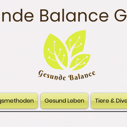
nde Balance 
n
gsmethoden
Gesund Leben
Tiere & Div