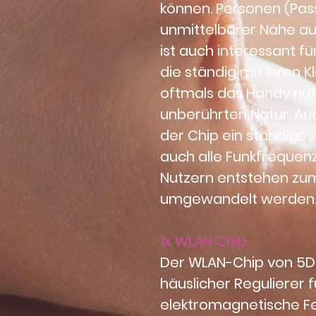
können. Personen (Passi
unmittelbarer Nähe auf
ist auch interessant fü
die ständig mit ihren 
oftmals das Handy nutz
unberührten Natur. A
der Chip ein ständiges
auch alle Funkfrequen
Nutzern entstehen zu
umgewandelt werden
1x WLAN Chip
Der WLAN-Chip von 5
häuslicher Regulierer f
elektromagnetische Fe