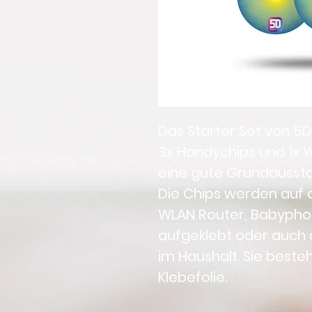
Das Starter Set von 
3x Handychips und 1x W
eine gute Grundausstat
Die Chips werden auf 
WLAN Router, Babyphon
aufgeklebt oder auch 
im Haushalt. Sie beste
Klebefolie.