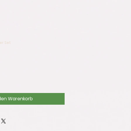
er Set
 den Warenkorb