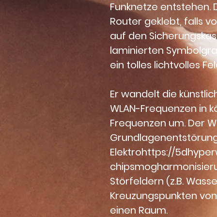
Funknetze entstehen. 
Router geklebt, falls 
auf den Sicherungskas
laminierten Symbolgraf
ein tolles lichtvolles Fel
Er wandelt die künstli
WLAN-Frequenzen
 in 
Frequenzen um. Der WL
Grundlagenentstörung
Elektrohttps://5dhype
chipsmogharmonisieru
Störfeldern (z.B. Was
Kreuzungspunkten von M
einen Raum.