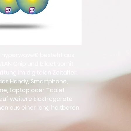
5D hyperwave®
 besteht aus 
LAN Chip und bildet somit 
tung im digitalen Zeitalter. 
das Handy, Smartphone, 
e, Laptop oder Tablet 
auf weitere Elektrogeräte 
hen aus einer lang haltbaren 