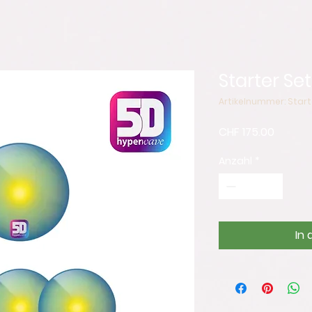
Starter Set
Artikelnummer: Start
Preis
CHF 175.00
Anzahl
*
In