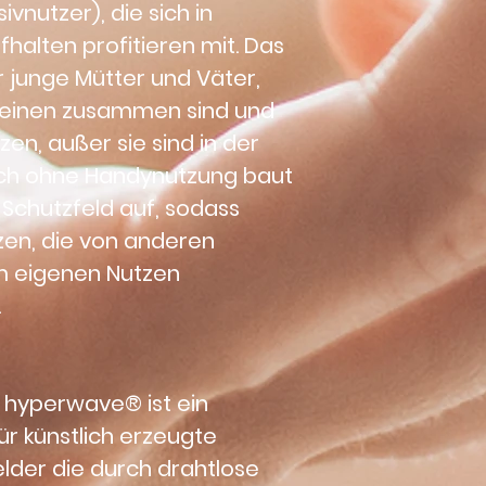
vnutzer), die sich in 
halten profitieren mit. Das 
r junge Mütter und Väter, 
Kleinen zusammen sind und 
en, außer sie sind in der 
uch ohne Handynutzung baut 
 Schutzfeld auf, sodass 
zen, die von anderen 
m eigenen Nutzen 
.
D hyperwave®
 ist ein 
ür künstlich erzeugte 
lder die durch drahtlose 