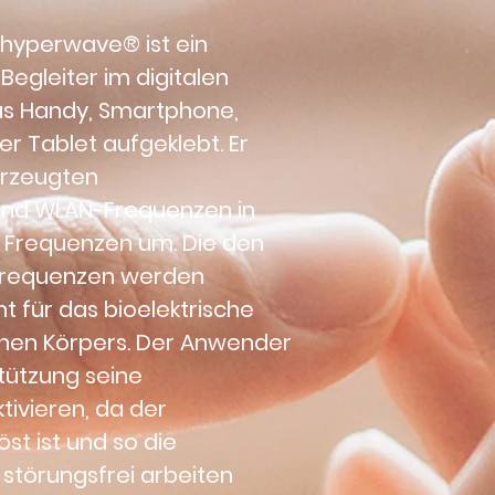
D hyperwave®
 ist ein 
Begleiter im digitalen 
das Handy, Smartphone, 
 Tablet aufgeklebt. Er 
erzeugten 
und WLAN-Frequenzen in 
e Frequenzen um. Die den 
Frequenzen werden 
 für das bioelektrische 
hen Körpers. Der Anwender 
tützung seine 
tivieren, da der 
st ist und so die 
störungsfrei arbeiten 