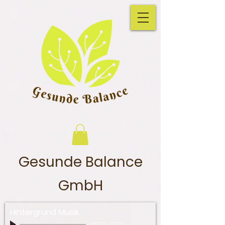
Gesunde Balance
GmbH
Hintergrund Musik
00:00
/
00:00