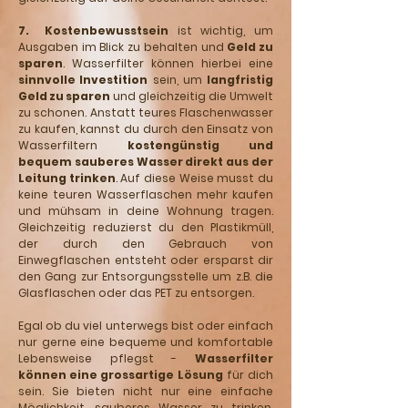
7. Kostenbewusstsein
ist wichtig, um
Ausgaben im Blick zu behalten und
Geld zu
sparen
. Wasserfilter können hierbei eine
sinnvolle Investition
sein, um
langfristig
Geld zu sparen
und gleichzeitig die Umwelt
zu schonen. Anstatt teures Flaschenwasser
zu kaufen, kannst du durch den Einsatz von
Wasserfiltern
kostengünstig und
bequem sauberes Wasser direkt aus der
Leitung trinken
. Auf diese Weise musst du
keine teuren Wasserflaschen mehr kaufen
und mühsam in deine Wohnung tragen.
Gleichzeitig reduzierst du den Plastikmüll,
der durch den Gebrauch von
Einwegflaschen entsteht oder ersparst dir
den Gang zur Entsorgungsstelle um z.B. die
Glasflaschen oder das PET zu entsorgen.
Egal ob du viel unterwegs bist oder einfach
nur gerne eine bequeme und komfortable
Lebensweise pflegst -
Wasserfilter
können eine grossartige Lösung
für dich
sein. Sie bieten nicht nur eine einfache
Möglichkeit, sauberes Wasser zu trinken,