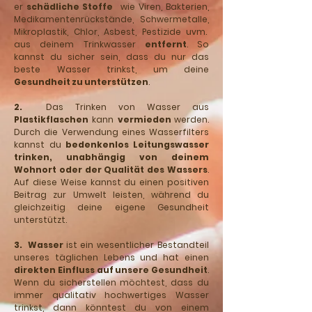
er
schädliche Stoffe
wie Viren, Bakterien,
Medikamentenrückstände, Schwermetalle,
Mikroplastik, Chlor, Asbest, Pestizide uvm.
aus deinem Trinkwasser
entfernt
. So
kannst du sicher sein, dass du nur das
beste Wasser trinkst, um deine
Gesundheit zu unterstützen
.
2.
Das Trinken von Wasser aus
Plastikflaschen
kann
vermieden
werden.
Durch die Verwendung eines Wasserfilters
kannst du
bedenkenlos Leitungswasser
trinken, unabhängig von deinem
Wohnort oder der Qualität des Wassers
.
Auf diese Weise kannst du einen positiven
Beitrag zur Umwelt leisten, während du
gleichzeitig deine eigene Gesundheit
unterstützt.
3. Wasser
ist ein wesentlicher Bestandteil
unseres täglichen Lebens und hat einen
direkten Einfluss auf unsere Gesundheit
.
Wenn du sicherstellen möchtest, dass du
immer qualitativ hochwertiges Wasser
trinkst, dann könntest du von
einem