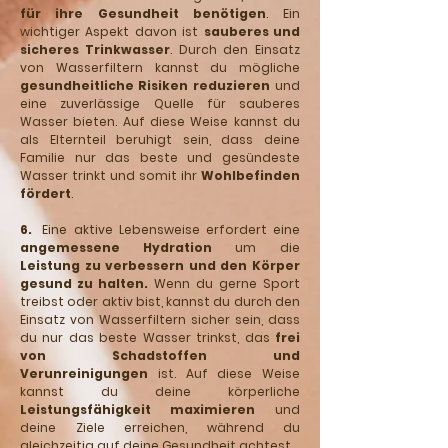
für ihre Gesundheit benötigen
. Ein
wichtiger Aspekt davon ist
sauberes und
sicheres Trinkwasser
. Durch den Einsatz
von Wasserfiltern kannst du mögliche
gesundheitliche Risiken reduzieren
und
eine zuverlässige Quelle für sauberes
Wasser bieten. Auf diese Weise kannst du
als Elternteil beruhigt sein, dass deine
Familie nur das beste und gesündeste
Wasser trinkt und somit ihr
Wohlbefinden
fördert
.
6.
Eine aktive Lebensweise erfordert eine
angemessene Hydration
um die
Leistung zu verbessern und den Körper
gesund zu halten.
Wenn du gerne Sport
treibst oder aktiv bist, kannst du durch den
Einsatz von Wasserfiltern sicher sein, dass
du nur das beste Wasser trinkst, das
frei
von Schadstoffen und
Verunreinigungen
ist. Auf diese Weise
kannst du deine körperliche
Leistungsfähigkeit maximieren
und
deine Ziele erreichen, während du
gleichzeitig auf deine Gesundheit achtest.