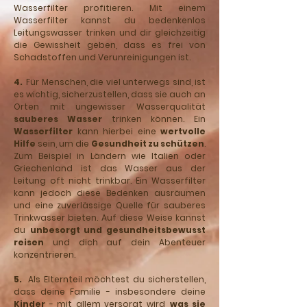
Wasserfilter profitieren. Mit einem
Wasserfilter kannst du bedenkenlos
Leitungswasser trinken und dir gleichzeitig
die Gewissheit geben, dass es frei von
Schadstoffen und Verunreinigungen ist.
4.
Für Menschen, die viel unterwegs sind, ist
es wichtig, sicherzustellen, dass sie auch an
Orten mit ungewisser Wasserqualität
sauberes Wasser
trinken können. Ein
Wasserfilter
kann hierbei eine
wertvolle
Hilfe
sein, um die
Gesundheit zu schützen
.
Zum Beispiel in Ländern wie Italien oder
Griechenland ist das Wasser aus der
Leitung oft nicht trinkbar. Ein Wasserfilter
kann jedoch diese Bedenken ausräumen
und eine zuverlässige Quelle für sauberes
Trinkwasser bieten. Auf diese Weise kannst
du
unbesorgt und gesundheitsbewusst
reisen
und dich auf dein Abenteuer
konzentrieren.
5.
Als Elternteil möchtest du sicherstellen,
dass deine Familie - insbesondere deine
Kinder
- mit allem versorgt wird,
was sie