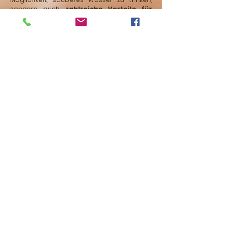
sondern auch
zahlreiche Vorteile für
deine Gesundheit
, die Umwelt und dein
Portemonnaie. Wenn dir also der Komfort
wichtig ist, solltest du auf jeden Fall die
Verwendung von Wasserfiltern in Betracht
ziehen.
Eine gesunde Ernährung und hohe
Ansprüche an die Qualität von
Lebensmitteln und Getränken sind für viele
Menschen von grosser Bedeutung. Doch
auch das Wasser, das wir täglich trinken,
sollte hierbei nicht ausser Acht gelassen
werden. Wenn du sicherstellen möchtest,
dass dein Trinkwasser frei von
Verunreinigungen und unerwünschten
Geschmacksstoffen ist, dann kann ein
Wasserfilter eine hervorragende Lösung
für dich sein.
Jetzt, da du die zahlreichen Vorteile eines
Wasserfilters kennengelernt hast, solltest
du dich ernsthaft mit dem Gedanken
auseinandersetzen, wie du dein Leben und